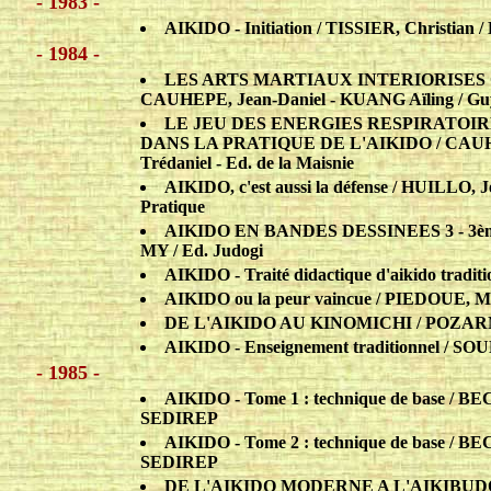
- 1983 -
AIKIDO - Initiation / TISSIER, Christian
- 1984 -
LES ARTS MARTIAUX INTERIORISES O
CAUHEPE, Jean-Daniel - KUANG Aïling / Guy T
LE JEU DES ENERGIES RESPIRATOI
DANS LA PRATIQUE DE L'AIKIDO / CAUHEPE
Trédaniel - Ed. de la Maisnie
AIKIDO, c'est aussi la défense / HUILLO, 
Pratique
AIKIDO EN BANDES DESSINEES 3 - 3èm
MY / Ed. Judogi
AIKIDO - Traité didactique d'aikido tradi
AIKIDO ou la peur vaincue / PIEDOUE, Mic
DE L'AIKIDO AU KINOMICHI / POZARNIK, 
AIKIDO - Enseignement traditionnel / SO
- 1985 -
AIKIDO - Tome 1 : technique de base / BEC
SEDIREP
AIKIDO - Tome 2 : technique de base / BEC
SEDIREP
DE L'AIKIDO MODERNE A L'AIKIBUDO, d