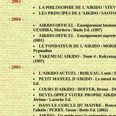
- 2003 -
LA PHILOSOPHIE DE L'AIKIDO / STEVENS
LES PRINCIPES DE L'AIKIDO / SAOTOME,
- 2004 -
AIKIDO OFFICEL - Enseignement fondame
UESHIBA, Moriteru / Budo Ed. (1997)
AIKIDO OFFICEL - Enseignement supérieu
(2001)
LE FONDATEUR DE L'AIKIDO : MORIHE
Pygmalion
TAKEMUSU AIKIDO - Tome 4 : Kokyunage 
(1997)
- 2005 -
L'AIKIDO ACTUEL / BOILEAU, Louis / E
PETIT MANUEL D'AIKIDO - Le nœud de l
Ed.
COURS D'AIKIDO / HOFFER, Bruno - DOUT
DEVELOPPEZ VOTRE PROPRE AIKIDO - 
Jérôme / Laroche Ed.
DANS LE CERCLE DU MAITRE - Rencontres
l'aïkido / PERRY, Susan / Budo Ed. (2002)
AIKIDO - Un guide pour la prévention et 