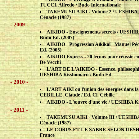
TUCCI, Alfredo / Budo Internationale
TAKEMUSU AIKI - Volume 2 / UESHIBA M
Cénacle (1987)
- 2009 -
AIKIDO - Enseignements secrets / UESHIB
Budo Ed. (2007)
AIKIDO - Progression Aïkikaï - Manuel P
Ed. (2005)
AIKIDO Express - 20 leçons pour réussir 
De Vecchi
L'ART DE L'AIKIDO - Essence, philosophie
UESHIBA Kisshomaru / Budo Ed.
- 2010 -
L'ART AIKI ou l'union des énergies dans la s
CEBILLE, Claude / Ed. Cl. Cébille
AIKIDO - L'œuvre d'une vie / UESHIBA K
- 2011 -
TAKEMUSU AIKI - Volume III / UESHIBA 
Cénacle (1987)
LE CORPS ET LE SABRE SELON UESHIBA
France