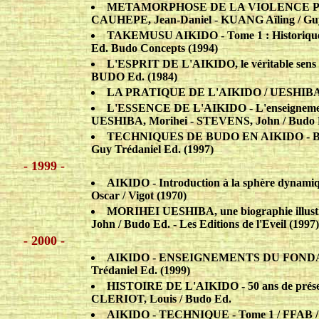
METAMORPHOSE DE LA VIOLENCE PAR
CAUHEPE, Jean-Daniel - KUANG Aïling / Guy
TAKEMUSU AIKIDO - Tome 1 : Historique e
Ed. Budo Concepts (1994)
L'ESPRIT DE L'AIKIDO, le véritable sens 
BUDO Ed. (1984)
LA PRATIQUE DE L'AIKIDO / UESHIBA, K
L'ESSENCE DE L'AIKIDO - L'enseignement s
UESHIBA, Morihei - STEVENS, John / Budo E
TECHNIQUES DE BUDO EN AIKIDO - BU
Guy Trédaniel Ed. (1997)
- 1999 -
AIKIDO - Introduction à la sphère dyna
Oscar / Vigot (1970)
MORIHEI UESHIBA, une biographie illustr
John / Budo Ed. - Les Editions de l'Eveil (1997
- 2000 -
AIKIDO - ENSEIGNEMENTS DU FONDATE
Trédaniel Ed. (1999)
HISTOIRE DE L'AIKIDO - 50 ans de prés
CLERIOT, Louis / Budo Ed.
AIKIDO - TECHNIQUE - Tome 1 / FFAB /