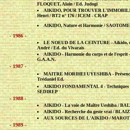
FLOQUET, Alain / Ed. Judogi
AIKIDO, POUR TROUVER L'IMMOBIL
Henri / BT2 n° 176 / ICEM - CRAP
AIKIDO, Nature et Harmonie / SAOTOME,
- 1986 -
LE NOEUD DE LA CEINTURE - Aïkido, un
André / Ed. du Vivarais
AIKIDO - Harmonie du corps et de l'esprit 
G.A.A.N.
- 1987 -
MAITRE MORIHEI UYESHIBA - Présence 
Trédaniel Ed.
AIKIDO FONDAMENTAL 4 - Techniques ava
SEDIREP
- 1988 -
AIKIDO - La voie de Maître Ueshiba / BA
AIKIDO - Recherche du geste vrai / BLAI
AUX SOURCES DE L'AIKIDO / MAROTEAU
- 1989 -