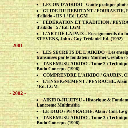
LECON D'AIKIDO - Guide pratique photogr
GUIDE DU DEBUTANT / FOURASTIE, Rémy 
d'aïkido - HS 1 / Ed. LGM
FEDERATION ET TRADITION / PEYRACHE, 
d'aïkido - 5 / Ed. LGM
L'ART DE LA PAIX - Enseignements du fon
STEVENS, John / Guy Trédaniel Ed. (1992)
- 2001 -
LES SECRETS DE L'AIKIDO - Les enseigneme
transmises par le fondateur Morihei Ueshiba 
TAKEMUSU AIKIDO - Tome 2 : Technique de 
Budo Concepts (1996)
COMPRENDRE L'AIKIDO / GAURIN, Olivi
L'ENSEIGNEMENT / PEYRACHE, Alain / Col
/ Ed. LGM
- 2002 -
AIKIDO-JIUJITSU - Historique & Fondam
Lancosme Multimédia
LE DOJO / PEYRACHE, Alain / Coll. Le gui
TAKEMUSU AIKIDO - Tome 3 : Technique de
Budo Concepts (1996)