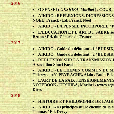
- 2016 -
O SENSEI
(
UESHIBA, Moriheï
) / COUR, 
AIKIDO : REFLEXIONS, DIGRESSIONS 
NOEL, Franck / Ed. Franck Noël
AIKIDO - LA PENSEE INCORPOREE / PARE
L'EDUCATION ET L'ART DU SABRE selo
Bruno / Ed. du Cénacle de France
- 2017 -
AIKIDO - Guide du débutant - 1 / BUDSIK,
AIKIDO - Guide du débutant - 2 / BUDSIK,
REFLEXION SUR LA TRANSMISSION DE 
Association Shuri Kosei
AIKIDO - LE CHEMIN COMMUN DU MA
Thierry - préf. PEYRACHE, Alain / Budo Ed.
L'ART DE LA PAIX : ENSEIGNEMENT
NOTEBOOK / UESHIBA, Morihei - textes regr
Dires
- 2018 -
HISTOIRE ET PHILOSOPHIE DE L'AIKIDO
AIKIDO - 43 principes sur le chemin de la
Thomas / Ed. Dervy