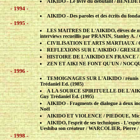
AIKIDO - Le livre du débutant / BENEDETT
- 1994 -
AIKIDO - Des paroles et des écrits du fond
- 1995 -
LES MAITRES DE L'AIKIDO, élèves de maît
interviews recueillis par PRANIN, Stanley A. /
CIVILISATION ET ARTS MARTIAUX / CO
REFLEXIONS SUR L'AIKIDO / GRESLE, Je
HISTOIRE DE L'AIKIDO EN FRANCE / HA
ZEN ET AIKI NE FONT QU'UN / NOCQUE
- 1996 -
TEMOIGNAGES SUR L'AIKIDO / réunis 
Trédaniel Ed. (1985)
A LA SOURCE SPIRITUELLE DE L'AIKIDO
Guy Trédaniel Ed. (1995)
AIKIDO - Fragments de dialogue à deux in
Noël
AIKIDO ET VIOLENCE / PIEDOUE, Miche
AIKIDO, l'esprit de ses techniques - L'expér
Ueshiba son créateur / WARCOLIER, Pierre / 
- 1998 -