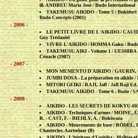
ill. ANDREU Maria José / Budo International
TAKEMUSU AIKIDO - Tome 5 : Bukidori & 
Budo Concepts (2001)
- 2006 -
LE PETIT LIVRE DE L'AIKIDO / CAUHEPE
Guy Trédaniel
VIVRE L'AIKIDO / HOMMA Gaku / Budo
TAKEMUSU AIKI - Volume 1 / UESHIBA M
Cénacle (1987)
- 2007 -
MON MEMENTO D'AIKIDO / GAURIN, Oli
JUMBI DOSA - La préparation en aïkido /
MITORI GEIKI / RAJI, Jaff / Jaff Raji Ed.
TAKEMUSU AIKIDO - Tome 6 : Budo / S
- 2008 -
AIKIDO - LES SECRETS DE KOKYU-HO / 
AIKIDO - Techniques d'armes / MOINE,
R. - CAST, F. - BIEHLY, A. / Bukiwaza
AIKIDO - Mouvements de base / RÖDEL, Bo
Chantecler, Aartselaar (B)
AIKIDO - L'héritage d'Ueshiba - Maîtres et s