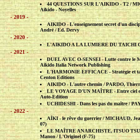
44 QUESTIONS SUR L'AIKIDO - T2 / MIC
Aïkido - Noyelles
- 2019 -
AIKIDO - L'enseignement secret d'un disc
André / Ed. Dervy
- 2020 -
L'AIKIDO A LA LUMIERE DU TAICHI CH
- 2021 -
DUEL AVEC O-SENSEI - Lutte contre le My
Aikido Italia Network Publishing
L'HARMONIE EFFICACE - Stratégie et tac
Centon Editions
AIKIDO - L'autre chemin / PARDO, Thierry
LE VOYAGE D'UN MAÎTRE - Entre ciel 
Auto-Edition
UCHIDESHI - Dans les pas du maître / PAY
- 2022 -
AÏKI - le rêve du guerrier / MICHAUD, Jea
07)
LE MAÎTRE ANARCHISTE, ITSUO TSUDA - 
Manon / L'Originel (F-75)