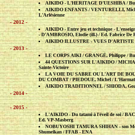
AIKIDO - L'HERITAGE D'UESHIBA / Budo
AIKIDO ENFANTS / VENTURELLI, Michel
L'Arlésienne
- 2012 -
AIKIDO - Entre jeu et technique - L'enseig
- D'AMBROSIO, Elodie (ill.) / Ed. Fabrice De 
AIKIDO ILLUSTRE - VUES D'ARTISTE / 
- 2013 -
LE CORPS AIKI / GRANGÉ, Philippe / Bu
44 QUESTIONS SUR L'AIKIDO / MICHALSK
Sainte-Victoire
LA VOIE DU SABRE OU L'ART DE BOU
DU COMBAT / PIEDOUE, Michel / L'Harmat
AIKIDO TRADITIONNEL / SHIODA, Gozo -
- 2014 -
- 2015 -
L'AIKIDO - Du tatami à l'éveil de soi /
Ed. VP-Masberg
NOBUYOSHI TAMURA SHIHAN - son Message
Shumeikan / FFAB - ENA