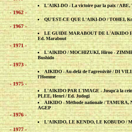
L'AIKI-DO - La victoire par la paix / ABE,
- 1962 -
QU'EST-CE QUE L'AIKI-DO / TOHEI, Koic
- 1967 -
LE GUIDE MARABOUT DE L'AIKIDO ET
Ed. Marabout
- 1971 -
L'AIKIDO / MOCHIZUKI, Hiroo - ZIMME
Bushido
- 1973 -
AIKIDO - Au-delà de l'agressivité / DI 
l'Homme
- 1975 -
L'AIKIDO PAR L'IMAGE - Jusqu'à la ceint
PLEE, Henri / Ed. Judogi
AIKIDO - Méthode nationale / TAMURA, 
AGEP
- 1976 -
L'AIKIDO, LE KENDO, LE KOBUDO / MO
- 1977 -