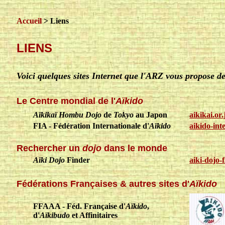
Accueil
> Liens
LIENS
Voici quelques sites Internet que l'ARZ vous propose de 
Le Centre mondial de l'
Aïkido
Aïkikaï Hombu Dojo
de
Tokyo
au Japon
aikikai.or
FIA - Fédération Internationale d'
Aïkido
aikido-int
Rechercher un
dojo
dans le monde
Aïki Dojo
Finder
aiki-dojo-
Fédérations Françaises & autres sites d'
Aïkido
FFAAA - Féd. Française d'
Aïkido
,
d'
Aïkibudo
et Affinitaires