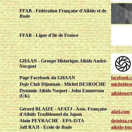
FFAB
- Fédération Française d'
Aïkido
et de
Budo
FFAB - Ligue d'Ile de France
GHAAN - Groupe Historique
Aïkido
André-
Nocquet
Page Facebook du GHAAN
facebook.
Dojo
Club Dijonnais - Michel DESROCHE
micheldesr
Dynamic
Aikido
Noquet - John Emmerson
aikidonor
(UK)
Gérard BLAIZE - AFATJ - Asso. Française
afatj.com
d'
Aïkido
Traditionnel du Japon
Alain PEYRACHE - EPA-ISTA
dojoista.
Jaff RAJI - Ecole de
Budo
aikido-bud