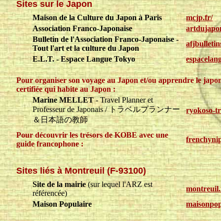
Sites sur le Japon
Maison de la Culture du Japon à Paris
mcjp.fr/
Association Franco-Japonaise
artdujapo
Bulletin de l'Association Franco-Japonaise -
afjbulleti
Tout l'art et la culture du Japon
E.L.T. - Espace Langue Tokyo
espacelan
Pour organiser son voyage au Japon et/ou apprendre le japon
certifiée qui habite au Japon :
Marine MELLET
- Travel Planner et
Professeur de Japonais / トラベルプランナー
ryokoso-t
＆日本語の教師
Pour découvrir les trésors de KOBE avec une
frenchyni
guide francophone :
Sites liés à Montreuil (F-93100)
Site de la mairie
(sur lequel l'ARZ est
montreuil.
référencée)
Maison Populaire
maisonpop