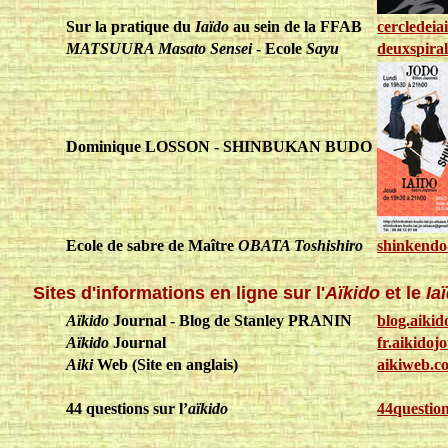
Sur la pratique du
Iaïdo
au sein de la FFAB
cercledeia
MATSUURA Masato Sensei
- Ecole
Sayu
deuxspiral
Dominique LOSSON - SHINBUKAN BUDO
Ecole de sabre de Maître
OBATA Toshishiro
shinkendo
Sites d'informations en ligne sur l'
Aïkido
et le
Ia
Aïkido
Journal - Blog de Stanley PRANIN
blog.aiki
Aïkido
Journal
fr.aikidoj
Aiki
Web (Site en anglais)
aikiweb.c
44 questions sur l’
aïkido
44question