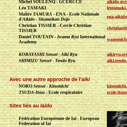
Michel SOULENQ - GCERCCE
aikido-gce
Léo TAMAKI
leotamaki
Maître
TAMURA
- ENA - Ecole Nationale
ena-aikid
d'
Aïkido
-
Shumeikan Dojo
Christian TISSIER - Cercle Christian
christianti
TISSIER
Daniel TOUTAIN -
Iwama Ryu
International
wanomichi
Academy
KOBAYASHI Sensei - Aïki Ryu
aikiryu.or
SHIMIZU Sensei - Tendo Ryu
aiki.tendo
Avec une autre approche de l'
aïki
NORO
Sensei
-
Kinomichi
kinomichi
TSUDA-Itsuo
- Ecole respiratoire
ecole-itsu
Sites liés au
Iaïdo
Fédération Européenne de Iaï - European
Federation of Iai