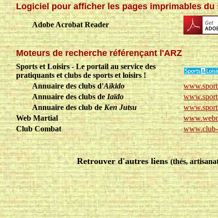
Logiciel pour afficher les pages imprimables du 
Adobe Acrobat Reader
Moteurs de recherche référençant l'ARZ
Sports et Loisirs - Le portail au service des
pratiquants et clubs de sports et loisirs !
Annuaire des clubs d'
Aïkido
www.sports-
Annuaire des clubs de
Iaïdo
www.sports-
Annuaire des club de
Ken Jutsu
www.sports-
Web Martial
www.webma
Club Combat
www.club-c
Retrouver d'autres liens
(thés, artisana